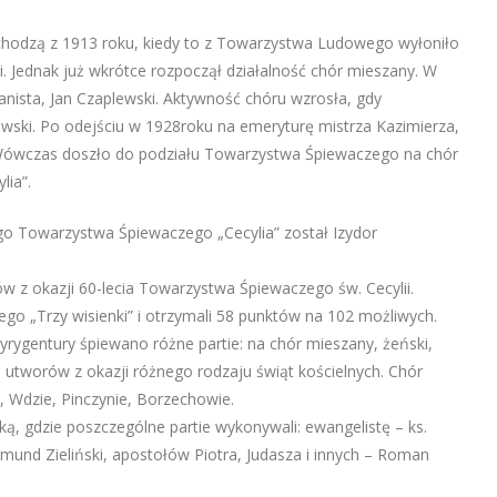
chodzą z 1913 roku, kiedy to z Towarzystwa Ludowego wyłoniło
 Jednak już wkrótce rozpoczął działalność chór mieszany. W
nista, Jan Czaplewski. Aktywność chóru wzrosła, gdy
ewski. Po odejściu w 1928roku na emeryturę mistrza Kazimierza,
. Wówczas doszło do podziału Towarzystwa Śpiewaczego na chór
lia”.
o Towarzystwa Śpiewaczego „Cecylia” został Izydor
rów z okazji 60-lecia Towarzystwa Śpiewaczego św. Cecylii.
go „Trzy wisienki” i otrzymali 58 punktów na 102 możliwych.
rygentury śpiewano różne partie: na chór mieszany, żeński,
 utworów z okazji różnego rodzaju świąt kościelnych. Chór
, Wdzie, Pinczynie, Borzechowie.
ą, gdzie poszczególne partie wykonywali: ewangelistę – ks.
mund Zieliński, apostołów Piotra, Judasza i innych – Roman