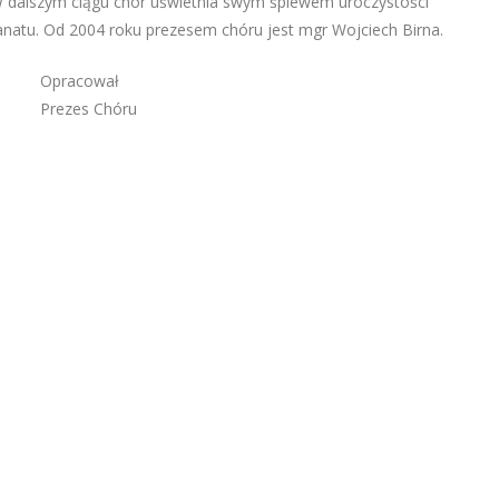
. W dalszym ciągu chór uświetnia swym śpiewem uroczystości
kanatu. Od 2004 roku prezesem chóru jest mgr Wojciech Birna.
wał
hóru