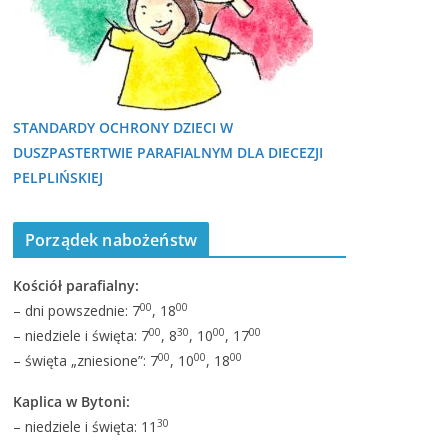
STANDARDY OCHRONY DZIECI W
DUSZPASTERTWIE PARAFIALNYM DLA DIECEZJI
PELPLIŃSKIEJ
Porządek nabożeństw
Kościół parafialny:
00
00
– dni powszednie: 7
, 18
00
30
00
00
– niedziele i święta: 7
, 8
, 10
, 17
00
00
00
– święta „zniesione”: 7
, 10
, 18
Kaplica w Bytoni:
30
– niedziele i święta: 11