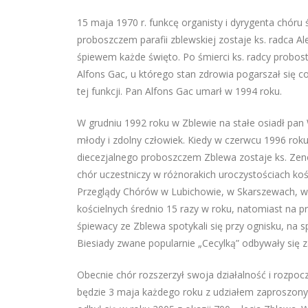
15 maja 1970 r. funkcę organisty i dyrygenta chóru ś
proboszczem parafii zblewskiej zostaje ks. radca A
śpiewem każde święto. Po śmierci ks. radcy probost
Alfons Gac, u którego stan zdrowia pogarszał się c
tej funkcji. Pan Alfons Gac umarł w 1994 roku.
W grudniu 1992 roku w Zblewie na stałe osiadł pan
młody i zdolny człowiek. Kiedy w czerwcu 1996 roku
diecezjalnego proboszczem Zblewa zostaje ks. Zen
chór uczestniczy w różnorakich uroczystościach kośc
Przeglądy Chórów w Lubichowie, w Skarszewach, w 
kościelnych średnio 15 razy w roku, natomiast na 
śpiewacy ze Zblewa spotykali się przy ognisku, na
Biesiady zwane popularnie „Cecylką” odbywały się za
Obecnie chór rozszerzył swoja działalność i rozpoc
będzie 3 maja każdego roku z udziałem zaproszon