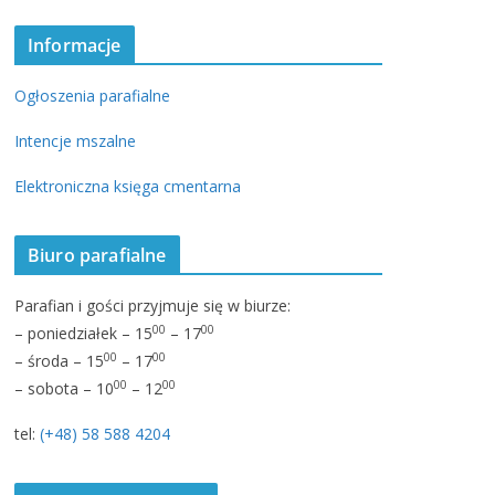
Informacje
Ogłoszenia parafialne
Intencje mszalne
Elektroniczna księga cmentarna
Biuro parafialne
Parafian i gości przyjmuje się w biurze:
00
00
– poniedziałek – 15
– 17
00
00
– środa – 15
– 17
00
00
– sobota – 10
– 12
tel:
(+48) 58 588 4204