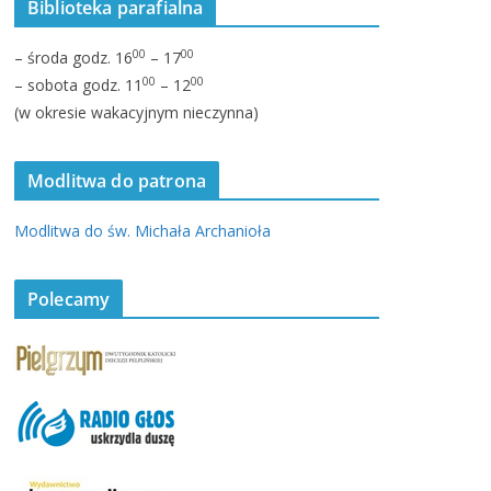
Biblioteka parafialna
00
00
– środa godz. 16
– 17
00
00
– sobota godz. 11
– 12
(w okresie wakacyjnym nieczynna)
Modlitwa do patrona
Modlitwa do św. Michała Archanioła
Polecamy