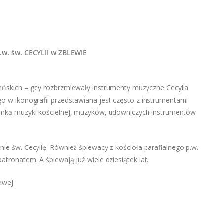
w. św. CECYLII w ZBLEWIE
eńskich – gdy rozbrzmiewały instrumenty muzyczne Cecylia
o w ikonografii przedstawiana jest często z instrumentami
ronką muzyki kościelnej, muzyków, udowniczych instrumentów
nie św. Cecylię. Również śpiewacy z kościoła parafialnego p.w.
atronatem. A śpiewają już wiele dziesiątek lat.
towej