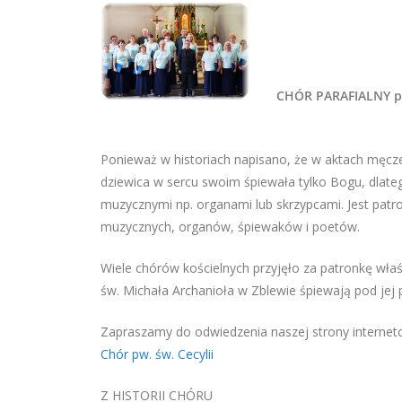
CHÓR PARAFIALNY p.
Ponieważ w historiach napisano, że w aktach męcz
dziewica w sercu swoim śpiewała tylko Bogu, dlateg
muzycznymi np. organami lub skrzypcami. Jest pat
muzycznych, organów, śpiewaków i poetów.
Wiele chórów kościelnych przyjęło za patronkę właś
św. Michała Archanioła w Zblewie śpiewają pod jej p
Zapraszamy do odwiedzenia naszej strony interne
Chór pw. św. Cecylii
Z HISTORII CHÓRU