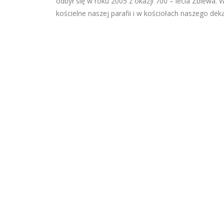
odbył się w roku 2005 z okazji 700 – lecia Zblewa
kościelne naszej parafii i w kościołach naszego de
Opraco
Prezes C