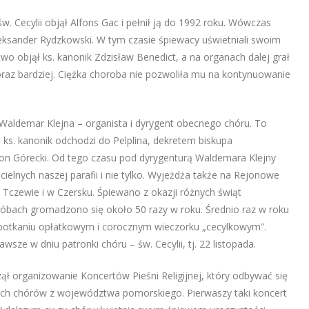
w. Cecylii objął Alfons Gac i pełnił ją do 1992 roku. Wówczas
leksander Rydzkowski. W tym czasie śpiewacy uświetniali swoim
wo objął ks. kanonik Zdzisław Benedict, a na organach dalej grał
oraz bardziej. Ciężka choroba nie pozwoliła mu na kontynuowanie
 Waldemar Klejna – organista i dyrygent obecnego chóru. To
 ks. kanonik odchodzi do Pelplina, dekretem biskupa
on Górecki. Od tego czasu pod dyrygenturą Waldemara Klejny
ielnych naszej parafii i nie tylko. Wyjeżdża także na Rejonowe
Tczewie i w Czersku. Śpiewano z okazji różnych świąt
próbach gromadzono się około 50 razy w roku. Średnio raz w roku
 spotkaniu opłatkowym i corocznym wieczorku „cecylkowym”.
wsze w dniu patronki chóru – św. Cecylii, tj. 22 listopada.
zął organizowanie Koncertów Pieśni Religijnej, który odbywać się
ych chórów z województwa pomorskiego. Pierwaszy taki koncert