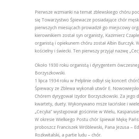
Pierwsze wzmianki na temat zblewskiego chóru po
się Towarzystwo Śpiewacze posiadające chór męski.
pierwszych miesiącach prowadził go miejscowy orga
kierownikiem został syn organisty, Kazimierz Czapl
organistą i opiekunem chóru został Albin Burczyk
kościelny i świecki. Ten pierwszy przyjął nazwę „Cecy
Około 1930 roku organistą i dyrygentem ówczesneg
Borzyszkowski.
1 lipca 1934 roku w Pelplinie odbył się koncert chó
Śpiewacy ze Zblewa wykonali utwór E. Nowowiejskie
Chórem dyrygował Izydor Borzyszkowski. Za jego dy
kwartety, duety. Wykonywano msze łacińskie i wiele
„Cecylia” występował gościnnie w Wielu, Kasparusie
W okresie Wielkiego Postu chór śpiewał Mękę Pańsk
proboszcz Franciszek Wróblewski, Pana Jezusa – Ed
Rozkwitalski, a partie ludu – chór.